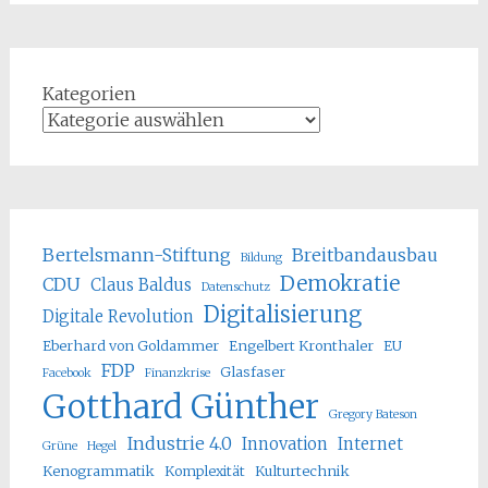
Kategorien
Bertelsmann-Stiftung
Breitbandausbau
Bildung
Demokratie
CDU
Claus Baldus
Datenschutz
Digitalisierung
Digitale Revolution
Eberhard von Goldammer
Engelbert Kronthaler
EU
FDP
Glasfaser
Facebook
Finanzkrise
Gotthard Günther
Gregory Bateson
Industrie 4.0
Innovation
Internet
Grüne
Hegel
Kenogrammatik
Komplexität
Kulturtechnik