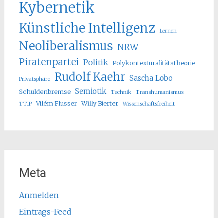
Kybernetik
Künstliche Intelligenz
Lernen
Neoliberalismus
NRW
Piratenpartei
Politik
Polykontexturalitätstheorie
Rudolf Kaehr
Sascha Lobo
Privatsphäre
Semiotik
Schuldenbremse
Technik
Transhumanismus
Vilém Flusser
Willy Bierter
TTIP
Wissenschaftsfreiheit
Meta
Anmelden
Eintrags-Feed