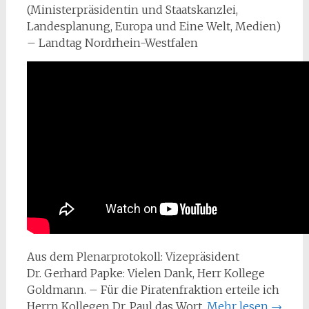
(Ministerpräsidentin und Staatskanzlei,
Landesplanung, Europa und Eine Welt, Medien)
– Landtag Nordrhein-Westfalen
Aus dem Plenarprotokoll: Vizepräsident
Dr. Gerhard Papke: Vielen Dank, Herr Kollege
Goldmann. – Für die Piratenfraktion erteile ich
Herrn Kollegen Dr. Paul das Wort.
Mehr lesen
→