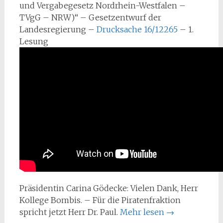
und Vergabegesetz Nordrhein-Westfalen –
TVgG – NRW)“ – Gesetzentwurf der
Landesregierung –
Drucksache 16/12265
– 1.
Lesung
Präsidentin Carina Gödecke: Vielen Dank, Herr
Kollege Bombis. – Für die Piratenfraktion
spricht jetzt Herr Dr. Paul.
Mehr lesen
→