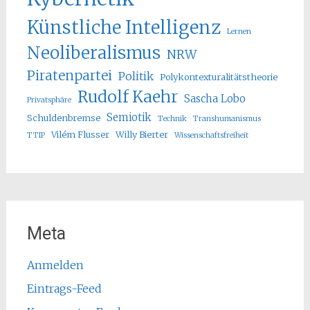
Künstliche Intelligenz
Lernen
Neoliberalismus
NRW
Piratenpartei
Politik
Polykontexturalitätstheorie
Rudolf Kaehr
Sascha Lobo
Privatsphäre
Semiotik
Schuldenbremse
Technik
Transhumanismus
Vilém Flusser
Willy Bierter
TTIP
Wissenschaftsfreiheit
Meta
Anmelden
Eintrags-Feed