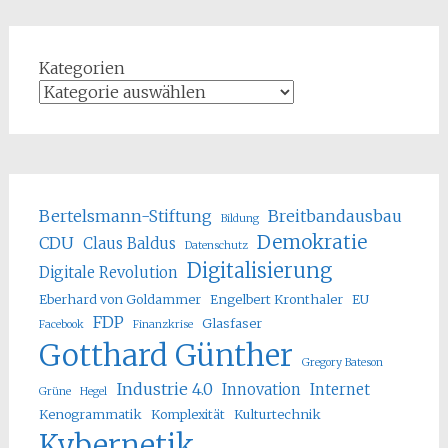
Kategorien
Bertelsmann-Stiftung
Breitbandausbau
Bildung
Demokratie
CDU
Claus Baldus
Datenschutz
Digitalisierung
Digitale Revolution
Eberhard von Goldammer
Engelbert Kronthaler
EU
FDP
Glasfaser
Facebook
Finanzkrise
Gotthard Günther
Gregory Bateson
Industrie 4.0
Innovation
Internet
Grüne
Hegel
Kenogrammatik
Komplexität
Kulturtechnik
Kybernetik