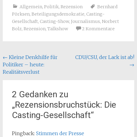
Allgemein
,
Politik
,
Rezension
Bernhard
Pörksen
,
Beteiligungsdemokratie
,
Casting-
Gesellschaft
,
Casting-Show
,
Journalismus
,
Norbert
Bolz
,
Rezension
,
Talkshow
2 Kommentare
Beitragsnavigation
←
Kleine Denkhilfe für
CDU/CSU, der Lack ist ab!
Politiker – heute:
→
Realitätsverlust
2 Gedanken zu
„
Rezensionsbruchstück: Die
Casting-Gesellschaft
“
Pingback:
Stimmen der Presse