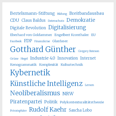
Bertelsmann-Stiftung
Breitbandausbau
Bildung
Demokratie
CDU
Claus Baldus
Datenschutz
Digitalisierung
Digitale Revolution
Eberhard von Goldammer
Engelbert Kronthaler
EU
FDP
Glasfaser
Facebook
Finanzkrise
Gotthard Günther
Gregory Bateson
Industrie 4.0
Innovation
Internet
Grüne
Hegel
Kenogrammatik
Komplexität
Kulturtechnik
Kybernetik
Künstliche Intelligenz
Lernen
Neoliberalismus
NRW
Piratenpartei
Politik
Polykontexturalitätstheorie
Rudolf Kaehr
Sascha Lobo
Privatsphäre