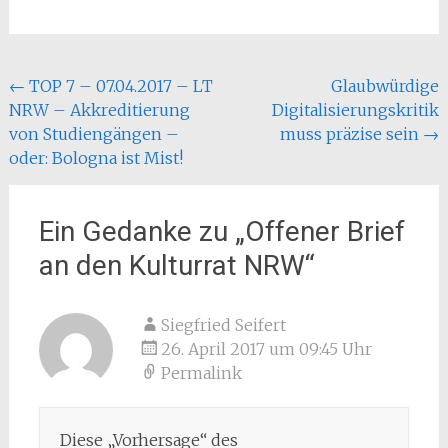
Beitragsnavigation
←
TOP 7 – 07.04.2017 – LT
Glaubwürdige
NRW – Akkreditierung
Digitalisierungskritik
von Studiengängen –
muss präzise sein
→
oder: Bologna ist Mist!
Ein Gedanke zu „
Offener Brief
an den Kulturrat NRW
“
Siegfried Seifert
26. April 2017 um 09:45 Uhr
Permalink
Diese „Vorhersage“ des