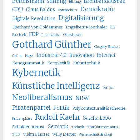
Bertelsmann-Stiftung
Breitbandausbau
Bildung
Demokratie
CDU
Claus Baldus
Datenschutz
Digitalisierung
Digitale Revolution
Eberhard von Goldammer
Engelbert Kronthaler
EU
FDP
Glasfaser
Facebook
Finanzkrise
Gotthard Günther
Gregory Bateson
Industrie 4.0
Innovation
Internet
Grüne
Hegel
Kenogrammatik
Komplexität
Kulturtechnik
Kybernetik
Künstliche Intelligenz
Lernen
Neoliberalismus
NRW
Piratenpartei
Politik
Polykontexturalitätstheorie
Rudolf Kaehr
Sascha Lobo
Privatsphäre
Semiotik
Schuldenbremse
Technik
Transhumanismus
Vilém Flusser
Willy Bierter
TTIP
Wissenschaftsfreiheit