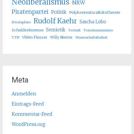
Neoliberalismus
NRW
Piratenpartei
Politik
Polykontexturalitätstheorie
Rudolf Kaehr
Sascha Lobo
Privatsphäre
Semiotik
Schuldenbremse
Technik
Transhumanismus
Vilém Flusser
Willy Bierter
TTIP
Wissenschaftsfreiheit
Meta
Anmelden
Eintrags-Feed
Kommentar-Feed
WordPress.org