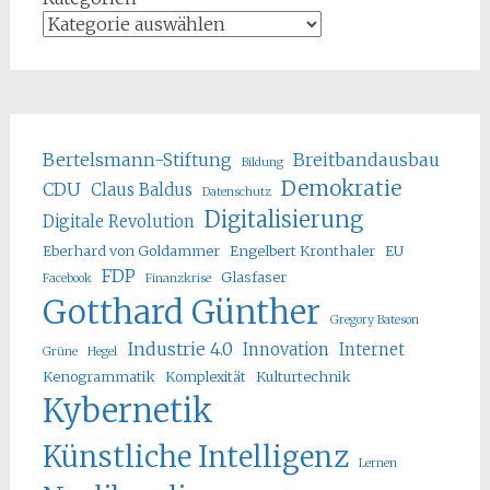
Bertelsmann-Stiftung
Breitbandausbau
Bildung
Demokratie
CDU
Claus Baldus
Datenschutz
Digitalisierung
Digitale Revolution
Eberhard von Goldammer
Engelbert Kronthaler
EU
FDP
Glasfaser
Facebook
Finanzkrise
Gotthard Günther
Gregory Bateson
Industrie 4.0
Innovation
Internet
Grüne
Hegel
Kenogrammatik
Komplexität
Kulturtechnik
Kybernetik
Künstliche Intelligenz
Lernen