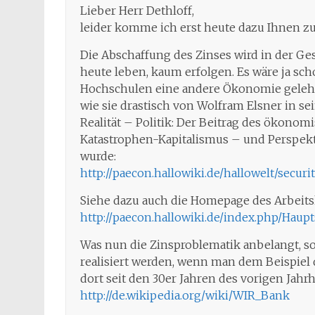
Lieber Herr Dethloff,
leider komme ich erst heute dazu Ihnen z
Die Abschaffung des Zinses wird in der Ges
heute leben, kaum erfolgen. Es wäre ja sch
Hochschulen eine andere Ökonomie gelehr
wie sie drastisch von Wolfram Elsner in s
Realität – Politik: Der Beitrag des ökono
Katastrophen-Kapitalismus – und Perspe
wurde:
http://paecon.hallowiki.de/hallowelt/secur
Siehe dazu auch die Homepage des Arbeits
http://paecon.hallowiki.de/index.php/Haupt
Was nun die Zinsproblematik anbelangt, s
realisiert werden, wenn man dem Beispiel 
dort seit den 30er Jahren des vorigen Jah
http://de.wikipedia.org/wiki/WIR_Bank