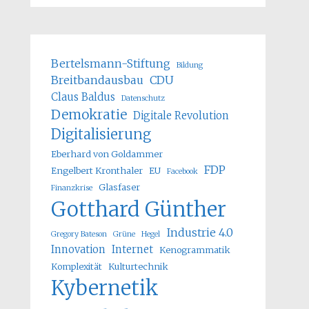
Bertelsmann-Stiftung
Bildung
Breitbandausbau
CDU
Claus Baldus
Datenschutz
Demokratie
Digitale Revolution
Digitalisierung
Eberhard von Goldammer
FDP
Engelbert Kronthaler
EU
Facebook
Glasfaser
Finanzkrise
Gotthard Günther
Industrie 4.0
Gregory Bateson
Grüne
Hegel
Innovation
Internet
Kenogrammatik
Komplexität
Kulturtechnik
Kybernetik