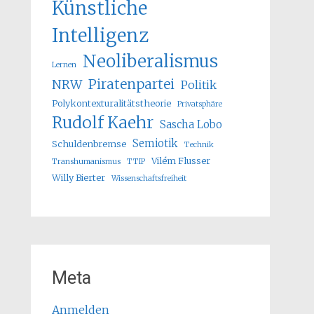
Künstliche
Intelligenz
Neoliberalismus
Lernen
Piratenpartei
NRW
Politik
Polykontexturalitätstheorie
Privatsphäre
Rudolf Kaehr
Sascha Lobo
Semiotik
Schuldenbremse
Technik
Vilém Flusser
Transhumanismus
TTIP
Willy Bierter
Wissenschaftsfreiheit
Meta
Anmelden