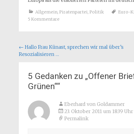
Europa als die etablierten Parteien im deuts
Allgemein
,
Piratenpartei
,
Politik
Euro-K
5 Kommentare
Beitragsnavigation
←
Hallo Frau Künast, sprechen wir mal über’s
Resozialisieren …
5 Gedanken zu „
Offener Brie
Grünen“
“
Eberhard von Goldammer
23. Oktober 2011 um 18:39 Uhr
Permalink