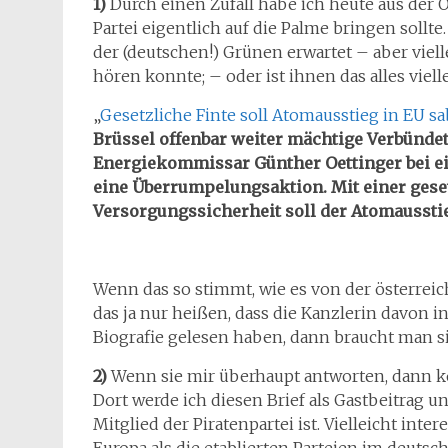
1)
Durch einen Zufall habe ich heute aus der 
Partei eigentlich auf die Palme bringen sollte.
der (deutschen!) Grünen erwartet – aber vielle
hören konnte; – oder ist ihnen das alles viell
„
Gesetzliche Finte soll Atomausstieg in EU s
Brüssel offenbar weiter mächtige Verbündete
Energiekommissar Günther Oettinger bei 
eine Überrumpelungsaktion. Mit einer geset
Versorgungssicherheit soll der Atomausstie
Wenn das so stimmt, wie es von der österrei
das ja nur heißen, dass die Kanzlerin davon i
Biografie gelesen haben, dann braucht man s
2)
Wenn sie mir überhaupt antworten, dann kö
Dort werde ich diesen Brief als Gastbeitrag u
Mitglied der Piratenpartei ist. Vielleicht inte