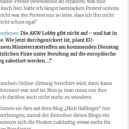
Online-Presse (www.krone.at) erfahren, was ihre
 Auch hier hätte ich längst lautstarken Protest seitens
icht war der Protest nur so leise, dass ich ihn nicht
eicht schon egal?
abotieren
:
Die AKW-Lobby gibt nicht auf – und hat in
. Wie jetzt durchgesickert ist, plant EU-
einem Ministerratstreffen am kommenden Dienstag
zlichen Finte unter Berufung auf die europäische
g sabotiert werden. …“
chischen Online-Zeitung berichtet wird, dann kann
nformiert war und ist. Nun ja, man muss nur ihre
ich darüber auch nicht mehr zu wundern.
nnen sie dies auf dem Blog „Nick Haflinger“ tun.
nterbringen, zumal der Betreiber dieses Blogs ein
ressieren sich die Piraten zukünftig etwas mehr für