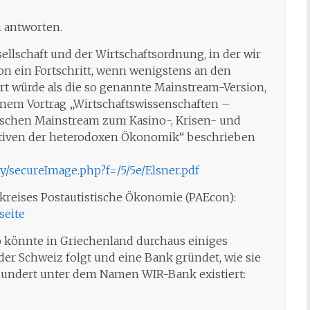
u antworten.
ellschaft und der Wirtschaftsordnung, in der wir
on ein Fortschritt, wenn wenigstens an den
t würde als die so genannte Mainstream-Version,
einem Vortrag „Wirtschaftswissenschaften –
mischen Mainstream zum Kasino-, Krisen- und
ktiven der heterodoxen Ökonomik“ beschrieben
ity/secureImage.php?f=/5/5e/Elsner.pdf
kreises Postautistische Ökonomie (PAEcon):
seite
o könnte in Griechenland durchaus einiges
der Schweiz folgt und eine Bank gründet, wie sie
rhundert unter dem Namen WIR-Bank existiert: