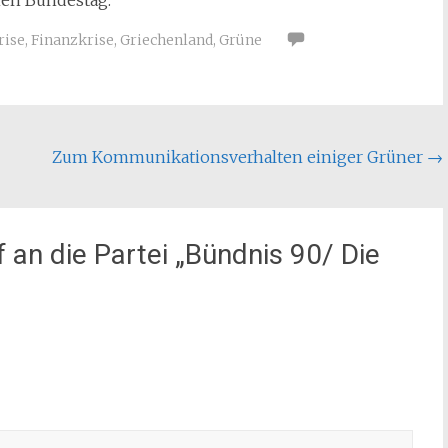
chen Bundestag.
rise
,
Finanzkrise
,
Griechenland
,
Grüne
Zum Kommunikationsverhalten einiger Grüner
→
f an die Partei „Bündnis 90/ Die