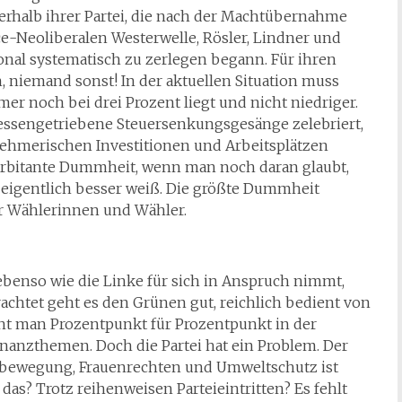
erhalb ihrer Partei, die nach der Machtübernahme
ce-Neoliberalen Westerwelle, Rösler, Lindner und
sonal systematisch zu zerlegen begann. Für ihren
h, niemand sonst! In der aktuellen Situation muss
r noch bei drei Prozent liegt und nicht niedriger.
ressengetriebene Steuersenkungsgesänge zelebriert,
ehmerischen Investitionen und Arbeitsplätzen
xorbitante Dummheit, wenn man noch daran glaubt,
 eigentlich besser weiß. Die größte Dummheit
er Wählerinnen und Wähler.
 ebenso wie die Linke für sich in Anspruch nimmt,
rachtet geht es den Grünen gut, reichlich bedient von
nt man Prozentpunkt für Prozentpunkt in der
anzthemen. Doch die Partei hat ein Problem. Der
bewegung, Frauenrechten und Umweltschutz ist
 das? Trotz reihenweisen Parteieintritten? Es fehlt