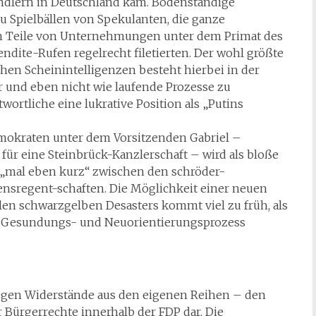
ändlern in Deutschland kam. Bodenständige
 Spielbällen von Spekulanten, die ganze
 Teile von Unternehmungen unter dem Primat des
dite-Rufen regelrecht filetierten. Der wohl größte
chen Scheinintelligenzen besteht hierbei in der
r und eben nicht wie laufende Prozesse zu
ortliche eine lukrative Position als „Putins
emokraten unter dem Vorsitzenden Gabriel –
für eine Steinbrück-Kanzlerschaft – wird als bloße
„mal eben kurz“ zwischen den schröder-
nsregent-schaften. Die Möglichkeit einer neuen
en schwarzgelben Desasters kommt viel zu früh, als
der Gesundungs- und Neuorientierungsprozess
gegen Widerstände aus den eigenen Reihen – den
 Bürgerrechte innerhalb der FDP dar. Die