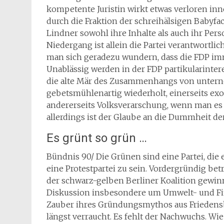
kompetente Juristin wirkt etwas verloren inn
durch die Fraktion der schreihälsigen Babyfa
Lindner sowohl ihre Inhalte als auch ihr Per
Niedergang ist allein die Partei verantwortlic
man sich geradezu wundern, dass die FDP imme
Unablässig werden in der FDP partikularinte
die alte Mär des Zusammenhangs von untern
gebetsmühlenartig wiederholt, einerseits e
andererseits Volksverarschung, wenn man es
allerdings ist der Glaube an die Dummheit d
Es grünt so grün …
Bündnis 90/ Die Grünen sind eine Partei, die
eine Protestpartei zu sein. Vordergründig bet
der schwarz-gelben Berliner Koalition gewin
Diskussion insbesondere um Umwelt- und Fin
Zauber ihres Gründungsmythos aus Friedens
längst verraucht. Es fehlt der Nachwuchs. Wie