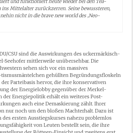
iert und funktioniert heute wieder bei den Tea-
 ins Mittelalter zurückzerren. Seine bewussteren,
ehin nicht in die brave new world des ‚Neo-
 CDU/CSU sind die Auswirkungen des uckermärkisch-
l-Seehofer mittlerweile unübersehbar. Die
hwestern sehen sich vor ein massives
ma-tismusmäntelchen gehüllten Begründungsfloskeln
er Parteibasis hervor, die ihre konservativen
mung der Energielobby gegenüber der Merkel-
der Energiepolitik erhält ein weiteres Post-
irkungen auch eine Demaskierung zählt. Ihrer
ion nur noch um den bloßen Machterhalt. Dazu ist
en des ersten Ausstiegskurses nahezu problemlos
gsfähigkeit von Leuten bestellt sein, die ihre
haustellung der Röttgen-Einsicht und zweitens erst