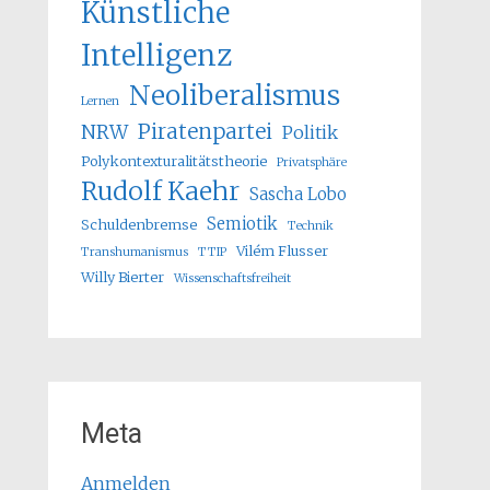
Künstliche
Intelligenz
Neoliberalismus
Lernen
Piratenpartei
NRW
Politik
Polykontexturalitätstheorie
Privatsphäre
Rudolf Kaehr
Sascha Lobo
Semiotik
Schuldenbremse
Technik
Vilém Flusser
Transhumanismus
TTIP
Willy Bierter
Wissenschaftsfreiheit
Meta
Anmelden