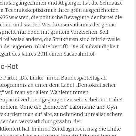
Schulabgängerinnen und Abgänger hat die Schnauze
m Technikskeptizismus ihrer grün ausgerichteten
975 wussten, die politische Bewegung der Partei die
ischen und starren Wertkonservatismus der genau
pricht, nur eben mit grünem Vorzeichen. Soll
 teilweise andere, die Strukturen sind mittlerweile
 der eigenen Inhalte betrifft: Die Glaubwürdigkeit
tgart des Jahres 2011 einen Sackbahnhof.
ro-Rot
 Partei „Die Linke“ ihren Bundesparteitag ab.
ollprogramms an unter dem Label „Demokratischer
ung“ will man vor allem Wählerstimmen
tenpartei verloren gegangen zu sein scheinen. Dabei
problem. Ohne die „Senioren“ Lafontaine und Gysi
 rekurriert man auf alte, zunehmend unrealistischere
ssenden Verstaatlichungswahn, der
ioniert hat. In ihren Zeitdiagnosen mag die Linke