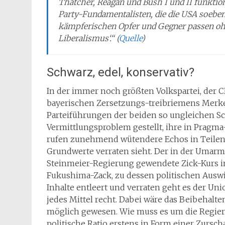
Thatcher, Reagan und Bush I und II funktion
Party-Fundamentalisten, die die USA soeben
kämpferischen Opfer und Gegner passen ohn
Liberalismus‘.“ (
Quelle
)
Schwarz, edel, konservativ?
In der immer noch größten Volkspartei, der
bayerischen Zersetzungs-treibriemens Merke
Parteiführungen der beiden so ungleichen Sc
Vermittlungsproblem gestellt, ihre in Prag
rufen zunehmend wütendere Echos in Teilen d
Grundwerte verraten sieht. Der in der Umar
Steinmeier-Regierung gewendete Zick-Kurs in 
Fukushima-Zack, zu dessen politischen Ausw
Inhalte entleert und verraten geht es der Un
jedes Mittel recht. Dabei wäre das Beibehalt
möglich gewesen. Wie muss es um die Regierun
politische Ratio erstens in Form einer Zursc