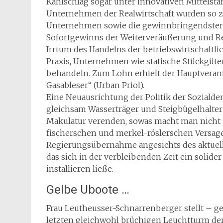
Kahlschlag sogar unter innovativen Mittelst
Unternehmen der Realwirtschaft wurden so zu
Unternehmen sowie die gewinnbringendsten
Sofortgewinns der Weiterveräußerung und Ren
Irrtum des Handelns der betriebswirtschaftli
Praxis, Unternehmen wie statische Stückgüte
behandeln. Zum Lohn erhielt der Hauptverantw
Gasableser“ (Urban Priol).
Eine Neuausrichtung der Politik der Soziald
gleichsam Wasserträger und Steigbügelhalter 
Makulatur verenden, sowas macht man nicht 
fischerschen und merkel-röslerschen Versage
Regierungsübernahme angesichts des aktuell
das sich in der verbleibenden Zeit ein soli
installieren ließe.
Gelbe Uboote …
Frau Leutheusser-Schnarrenberger stellt – 
letzten gleichwohl brüchigen Leuchtturm der