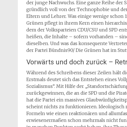
der junge Nachwuchs. Eine ganze Reihe der 
gründlich voll von der Technophobie und de
Eltern und Lehrer. Was einige wenige schon 1
Grünen pflegt in ihrem Kern einen hierarch
dem der Volksparteien CDU/CSU und SPD ents
heißen, die Inhalte – sofern vorhanden – sind
dieselben. Und was das konsequente Vertreten
der Partei Bündnis90/ Die Grünen hat im Stut
Vorwärts und doch zurück – Ret
Während des Schreibens dieser Zeilen hält die
Erstmals deutet sich das Entstehen eines V
Sozialismus“. Mit Hilfe der „Standortschärf
zurückgewinnen, die an die SPD und die Pira
hat die Partei ein massives Glaubwürdigkeits
scheint nichts zu funktionieren. Ideologisch
Formeln wie einen reaktionären und allumfa
erwiesenermaßen schon mehrmals nicht funkt