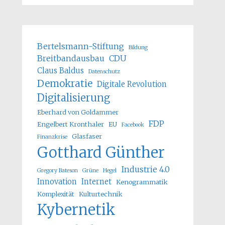
Bertelsmann-Stiftung
Bildung
Breitbandausbau
CDU
Claus Baldus
Datenschutz
Demokratie
Digitale Revolution
Digitalisierung
Eberhard von Goldammer
FDP
Engelbert Kronthaler
EU
Facebook
Glasfaser
Finanzkrise
Gotthard Günther
Industrie 4.0
Gregory Bateson
Grüne
Hegel
Innovation
Internet
Kenogrammatik
Komplexität
Kulturtechnik
Kybernetik