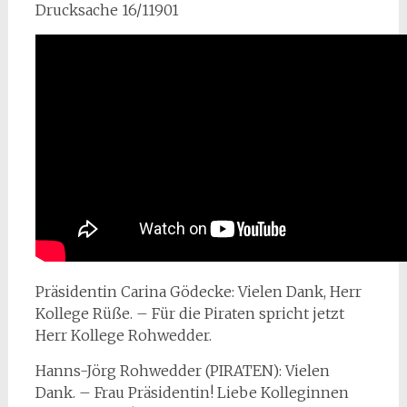
Drucksache 16/11901
Präsidentin Carina Gödecke: Vielen Dank, Herr
Kollege Rüße. – Für die Piraten spricht jetzt
Herr Kollege Rohwedder.
Hanns-Jörg Rohwedder (PIRATEN): Vielen
Dank. – Frau Präsidentin! Liebe Kolleginnen