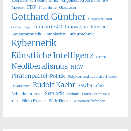
Eberhard von Goldammer
Engelbert Kronthaler
EU
FDP
Glasfaser
Facebook
Finanzkrise
Gotthard Günther
Gregory Bateson
Industrie 4.0
Innovation
Internet
Grüne
Hegel
Kenogrammatik
Komplexität
Kulturtechnik
Kybernetik
Künstliche Intelligenz
Lernen
Neoliberalismus
NRW
Piratenpartei
Politik
Polykontexturalitätstheorie
Rudolf Kaehr
Sascha Lobo
Privatsphäre
Semiotik
Schuldenbremse
Technik
Transhumanismus
Vilém Flusser
Willy Bierter
TTIP
Wissenschaftsfreiheit