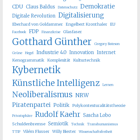
Demokratie
CDU
Claus Baldus
Datenschutz
Digitalisierung
Digitale Revolution
Eberhard von Goldammer
Engelbert Kronthaler
EU
FDP
Glasfaser
Facebook
Finanzkrise
Gotthard Günther
Gregory Bateson
Industrie 4.0
Innovation
Internet
Grüne
Hegel
Kenogrammatik
Komplexität
Kulturtechnik
Kybernetik
Künstliche Intelligenz
Lernen
Neoliberalismus
NRW
Piratenpartei
Politik
Polykontexturalitätstheorie
Rudolf Kaehr
Sascha Lobo
Privatsphäre
Semiotik
Schuldenbremse
Technik
Transhumanismus
Vilém Flusser
Willy Bierter
TTIP
Wissenschaftsfreiheit