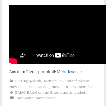
Aus dem Plenarprotokoll:
Mehr lesen
→
Bildungspolitik
,
Hochschule
,
Piratenfraktion
NRW
,
Plenarrede Landtag NRW
,
Politik
,
Wissenschaft
BAföG
,
BAföG online
,
Elternunabhängigkeit
Kommentar hinterlassen