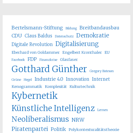
Bertelsmann-Stiftung
Breitbandausbau
Bildung
Demokratie
CDU
Claus Baldus
Datenschutz
Digitalisierung
Digitale Revolution
Eberhard von Goldammer
Engelbert Kronthaler
EU
FDP
Glasfaser
Facebook
Finanzkrise
Gotthard Günther
Gregory Bateson
Industrie 4.0
Innovation
Internet
Grüne
Hegel
Kenogrammatik
Komplexität
Kulturtechnik
Kybernetik
Künstliche Intelligenz
Lernen
Neoliberalismus
NRW
Piratenpartei
Politik
Polykontexturalitätstheorie