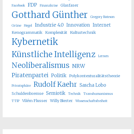
FDP
Glasfaser
Facebook
Finanzkrise
Gotthard Günther
Gregory Bateson
Industrie 4.0
Innovation
Internet
Grüne
Hegel
Kenogrammatik
Komplexität
Kulturtechnik
Kybernetik
Künstliche Intelligenz
Lernen
Neoliberalismus
NRW
Piratenpartei
Politik
Polykontexturalitätstheorie
Rudolf Kaehr
Sascha Lobo
Privatsphäre
Semiotik
Schuldenbremse
Technik
Transhumanismus
Vilém Flusser
Willy Bierter
TTIP
Wissenschaftsfreiheit