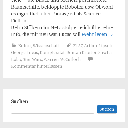
viele – die Bilder und Szenen, geschrottete
Raumschiffe, bekloppte Roboter, usw. Obwohl
es eigentlich eher Fantasy ist als Science
Fiction.
Beim Stöbern im Netz stolperte ich über eine
Info, die mir neu war. Lucas soll
Mehr lesen
→
Kultur
,
Wissenschaft
21-87
,
Arthur Lipsett
,
George Lucas
,
Komplexität
,
Roman Kroitor
,
Sascha
Lobo
,
Star Wars
,
Warren McCulloch
Kommentar hinterlassen
Suchen
Suchen