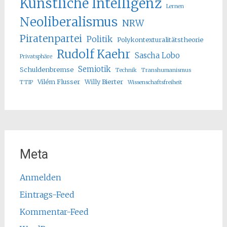
Künstliche Intelligenz
Lernen
Neoliberalismus
NRW
Piratenpartei
Politik
Polykontexturalitätstheorie
Rudolf Kaehr
Sascha Lobo
Privatsphäre
Semiotik
Schuldenbremse
Technik
Transhumanismus
Vilém Flusser
Willy Bierter
TTIP
Wissenschaftsfreiheit
Meta
Anmelden
Eintrags-Feed
Kommentar-Feed