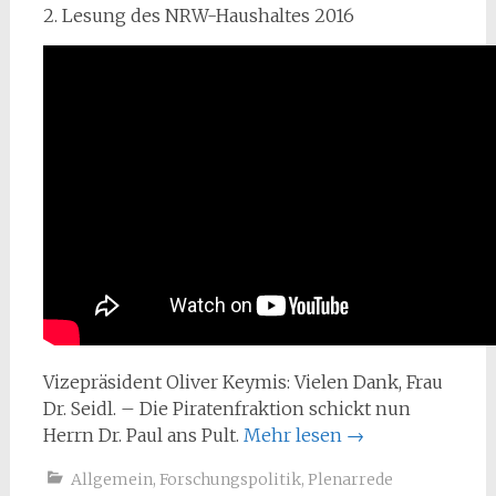
2. Lesung des NRW-Haushaltes 2016
Vizepräsident Oliver Keymis: Vielen Dank, Frau
Dr. Seidl. – Die Piratenfraktion schickt nun
Herrn Dr. Paul ans Pult.
Mehr lesen
→
Allgemein
,
Forschungspolitik
,
Plenarrede