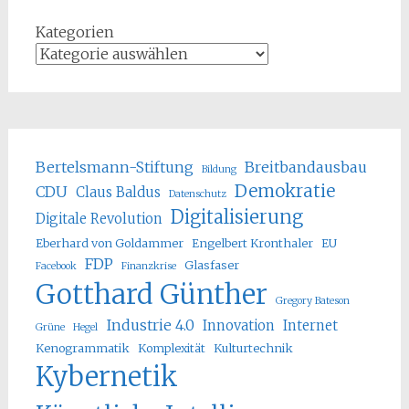
Kategorien
Bertelsmann-Stiftung
Breitbandausbau
Bildung
Demokratie
CDU
Claus Baldus
Datenschutz
Digitalisierung
Digitale Revolution
Eberhard von Goldammer
Engelbert Kronthaler
EU
FDP
Glasfaser
Facebook
Finanzkrise
Gotthard Günther
Gregory Bateson
Industrie 4.0
Innovation
Internet
Grüne
Hegel
Kenogrammatik
Komplexität
Kulturtechnik
Kybernetik