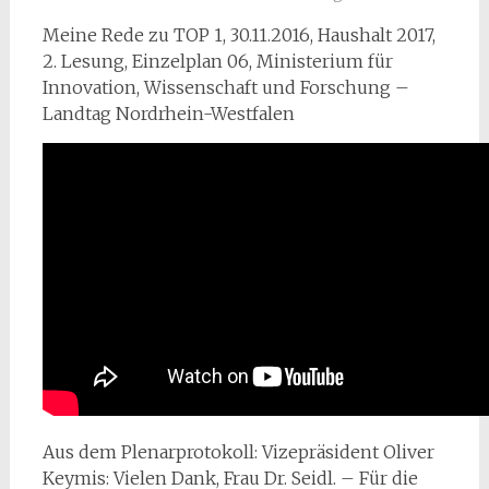
Meine Rede zu TOP 1, 30.11.2016, Haushalt 2017,
2. Lesung, Einzelplan 06, Ministerium für
Innovation, Wissenschaft und Forschung –
Landtag Nordrhein-Westfalen
Aus dem Plenarprotokoll: Vizepräsident Oliver
Keymis: Vielen Dank, Frau Dr. Seidl. – Für die