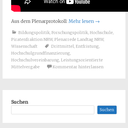
Aus dem Plenarprotokoll:
Mehr lesen
→
Bildungspolitik
,
Forschungspolitik
,
Hochschule
,
Piratenfraktion NRW
,
Plenarrede Landtag NRW
,
Wissenschaft
Drittmittel
,
Entfristung
,
Hochschulgrundfinanzierung
,
Hochschulvereinbarung
,
Leistungsorientierte
Mittelvergabe
Kommentar hinterlassen
Suchen
Suchen