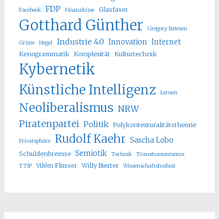
FDP
Glasfaser
Facebook
Finanzkrise
Gotthard Günther
Gregory Bateson
Industrie 4.0
Innovation
Internet
Grüne
Hegel
Kenogrammatik
Komplexität
Kulturtechnik
Kybernetik
Künstliche Intelligenz
Lernen
Neoliberalismus
NRW
Piratenpartei
Politik
Polykontexturalitätstheorie
Rudolf Kaehr
Sascha Lobo
Privatsphäre
Semiotik
Schuldenbremse
Technik
Transhumanismus
Vilém Flusser
Willy Bierter
TTIP
Wissenschaftsfreiheit