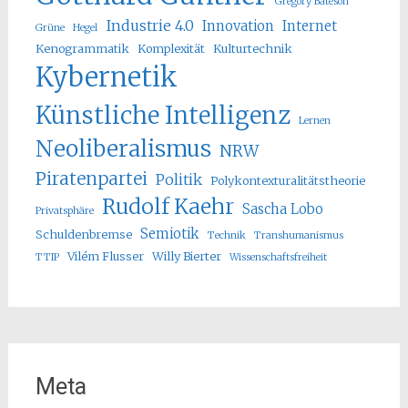
Gregory Bateson
Industrie 4.0
Innovation
Internet
Grüne
Hegel
Kenogrammatik
Komplexität
Kulturtechnik
Kybernetik
Künstliche Intelligenz
Lernen
Neoliberalismus
NRW
Piratenpartei
Politik
Polykontexturalitätstheorie
Rudolf Kaehr
Sascha Lobo
Privatsphäre
Semiotik
Schuldenbremse
Technik
Transhumanismus
Vilém Flusser
Willy Bierter
TTIP
Wissenschaftsfreiheit
Meta