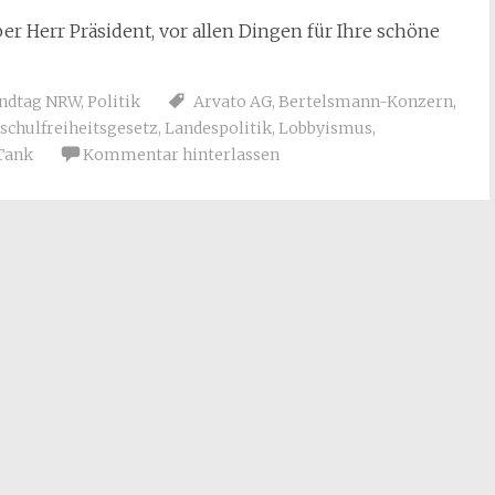
ber Herr Präsident, vor allen Dingen für Ihre schöne
andtag NRW
,
Politik
Arvato AG
,
Bertelsmann-Konzern
,
schulfreiheitsgesetz
,
Landespolitik
,
Lobbyismus
,
Tank
Kommentar hinterlassen