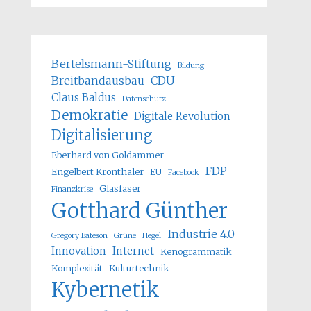
Bertelsmann-Stiftung
Bildung
Breitbandausbau
CDU
Claus Baldus
Datenschutz
Demokratie
Digitale Revolution
Digitalisierung
Eberhard von Goldammer
FDP
Engelbert Kronthaler
EU
Facebook
Glasfaser
Finanzkrise
Gotthard Günther
Industrie 4.0
Gregory Bateson
Grüne
Hegel
Innovation
Internet
Kenogrammatik
Komplexität
Kulturtechnik
Kybernetik