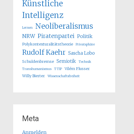
Künstliche
Intelligenz
Neoliberalismus
Lernen
Piratenpartei
NRW
Politik
Polykontexturalitätstheorie
Privatsphäre
Rudolf Kaehr
Sascha Lobo
Semiotik
Schuldenbremse
Technik
Vilém Flusser
Transhumanismus
TTIP
Willy Bierter
Wissenschaftsfreiheit
Meta
Anmelden