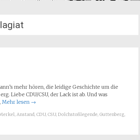
lagiat
n’s mehr hören, die leidige Geschichte um die
g. Liebe CDU/CSU, der Lack ist ab. Und was
,
Mehr lesen
→
Merkel
,
Anstand
,
CDU
,
CSU
,
Dolchstoßlegende
,
Guttenberg
,