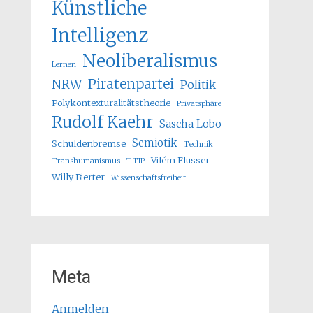
Künstliche
Intelligenz
Neoliberalismus
Lernen
Piratenpartei
NRW
Politik
Polykontexturalitätstheorie
Privatsphäre
Rudolf Kaehr
Sascha Lobo
Semiotik
Schuldenbremse
Technik
Vilém Flusser
Transhumanismus
TTIP
Willy Bierter
Wissenschaftsfreiheit
Meta
Anmelden