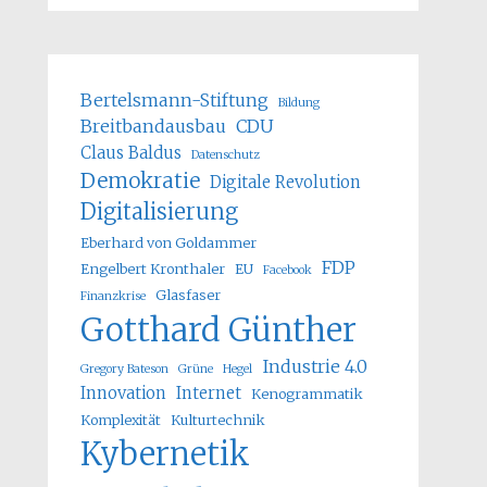
Bertelsmann-Stiftung
Bildung
Breitbandausbau
CDU
Claus Baldus
Datenschutz
Demokratie
Digitale Revolution
Digitalisierung
Eberhard von Goldammer
FDP
Engelbert Kronthaler
EU
Facebook
Glasfaser
Finanzkrise
Gotthard Günther
Industrie 4.0
Gregory Bateson
Grüne
Hegel
Innovation
Internet
Kenogrammatik
Komplexität
Kulturtechnik
Kybernetik