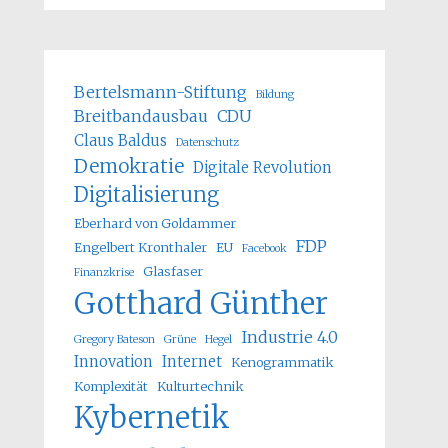
Bertelsmann-Stiftung
Bildung
Breitbandausbau
CDU
Claus Baldus
Datenschutz
Demokratie
Digitale Revolution
Digitalisierung
Eberhard von Goldammer
FDP
Engelbert Kronthaler
EU
Facebook
Glasfaser
Finanzkrise
Gotthard Günther
Industrie 4.0
Gregory Bateson
Grüne
Hegel
Innovation
Internet
Kenogrammatik
Komplexität
Kulturtechnik
Kybernetik