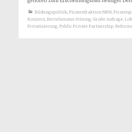
gehören zum Erscheinungsbild heutiger De
Bildungspolitik
,
Piratenfraktion NRW
,
Piratenp
Konzern
,
Bertelsmann-Stitung
,
Große Anfrage
,
Lo
Privatisierung
,
Public Private Partnership
,
Reforms