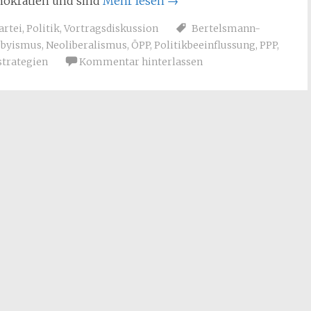
mokratien und sind
Mehr lesen
→
artei
,
Politik
,
Vortragsdiskussion
Bertelsmann-
bbyismus
,
Neoliberalismus
,
ÖPP
,
Politikbeeinflussung
,
PPP
,
trategien
Kommentar hinterlassen