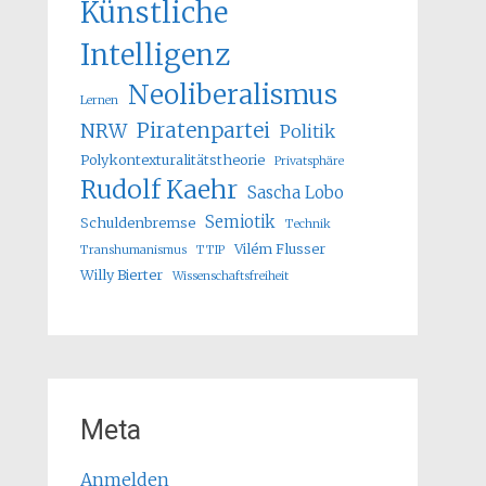
Künstliche
Intelligenz
Neoliberalismus
Lernen
Piratenpartei
NRW
Politik
Polykontexturalitätstheorie
Privatsphäre
Rudolf Kaehr
Sascha Lobo
Semiotik
Schuldenbremse
Technik
Vilém Flusser
Transhumanismus
TTIP
Willy Bierter
Wissenschaftsfreiheit
Meta
Anmelden