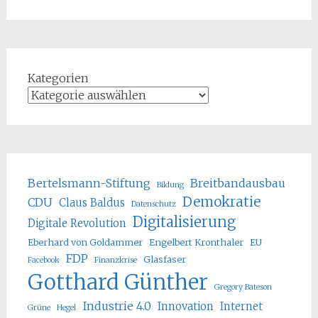
Kategorien
Bertelsmann-Stiftung
Breitbandausbau
Bildung
Demokratie
CDU
Claus Baldus
Datenschutz
Digitalisierung
Digitale Revolution
Eberhard von Goldammer
Engelbert Kronthaler
EU
FDP
Glasfaser
Facebook
Finanzkrise
Gotthard Günther
Gregory Bateson
Industrie 4.0
Innovation
Internet
Grüne
Hegel