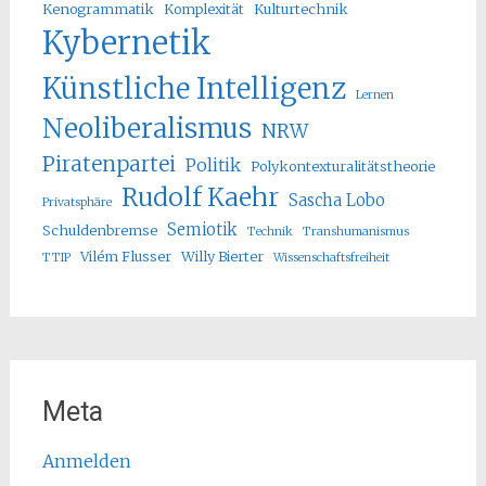
Kenogrammatik
Komplexität
Kulturtechnik
Kybernetik
Künstliche Intelligenz
Lernen
Neoliberalismus
NRW
Piratenpartei
Politik
Polykontexturalitätstheorie
Rudolf Kaehr
Sascha Lobo
Privatsphäre
Semiotik
Schuldenbremse
Technik
Transhumanismus
Vilém Flusser
Willy Bierter
TTIP
Wissenschaftsfreiheit
Meta
Anmelden