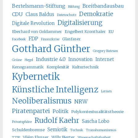
Bertelsmann-Stiftung
Breitbandausbau
Bildung
Demokratie
CDU
Claus Baldus
Datenschutz
Digitalisierung
Digitale Revolution
Eberhard von Goldammer
Engelbert Kronthaler
EU
FDP
Glasfaser
Facebook
Finanzkrise
Gotthard Günther
Gregory Bateson
Industrie 4.0
Innovation
Internet
Grüne
Hegel
Kenogrammatik
Komplexität
Kulturtechnik
Kybernetik
Künstliche Intelligenz
Lernen
Neoliberalismus
NRW
Piratenpartei
Politik
Polykontexturalitätstheorie
Rudolf Kaehr
Sascha Lobo
Privatsphäre
Semiotik
Schuldenbremse
Technik
Transhumanismus
Vilém Flusser
Willy Bierter
TTIP
Wissenschaftsfreiheit