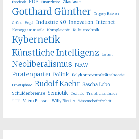
FDP
Glasfaser
Facebook
Finanzkrise
Gotthard Günther
Gregory Bateson
Industrie 4.0
Innovation
Internet
Grüne
Hegel
Kenogrammatik
Komplexität
Kulturtechnik
Kybernetik
Künstliche Intelligenz
Lernen
Neoliberalismus
NRW
Piratenpartei
Politik
Polykontexturalitätstheorie
Rudolf Kaehr
Sascha Lobo
Privatsphäre
Semiotik
Schuldenbremse
Technik
Transhumanismus
Vilém Flusser
Willy Bierter
TTIP
Wissenschaftsfreiheit