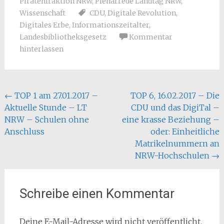
Piratenfraktion NRW
,
Plenarrede Landtag NRW
,
Wissenschaft
CDU
,
Digitale Revolution
,
Digitales Erbe
,
Informationszeitalter
,
Landesbibliotheksgesetz
Kommentar
hinterlassen
Beitragsnavigation
←
TOP 1 am 27.01.2017 –
TOP 6, 16.02.2017 – Die
Aktuelle Stunde – LT
CDU und das DigiTal –
NRW – Schulen ohne
eine krasse Beziehung –
Anschluss
oder: Einheitliche
Matrikelnummern an
NRW-Hochschulen
→
Schreibe einen Kommentar
Deine E-Mail-Adresse wird nicht veröffentlicht.