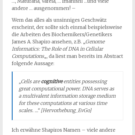
…, Maturana, Varela, … Imanishi …und viele
andere … ausgenommen! –
Wem das alles als unsinniges Geschwätz
erscheint, der sollte sich einmal beispielsweise
die Arbeiten des Biochemikers/Genetikers
James A. Shapiro ansehen, z.B. „
Genome
Informatics: The Role of DNA in Cellular
Computations
„, da liest man bereits im Abstract
folgende Aussage:
„Cells are
cognitive
entities possessing
great computational power. DNA serves as
a multivalent infor­mation storage medium
for these computations at various time
scales. …“ [Hervorhebung_EvGo]
Ich erwähne Shapiros Namen – viele andere