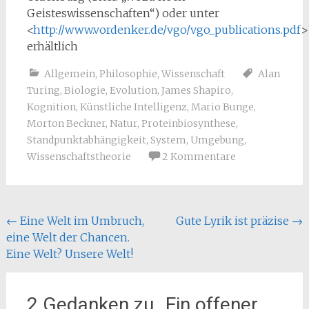
Geisteswissenschaften“) oder unter
<
http://www.vordenker.de/vgo/vgo_publications.pdf
>
erhältlich
Allgemein
,
Philosophie
,
Wissenschaft
Alan
Turing
,
Biologie
,
Evolution
,
James Shapiro
,
Kognition
,
Künstliche Intelligenz
,
Mario Bunge
,
Morton Beckner
,
Natur
,
Proteinbiosynthese
,
Standpunktabhängigkeit
,
System
,
Umgebung
,
Wissenschaftstheorie
2 Kommentare
Beitragsnavigation
←
Eine Welt im Umbruch,
Gute Lyrik ist präzise
→
eine Welt der Chancen.
Eine Welt? Unsere Welt!
2 Gedanken zu „
Ein offener