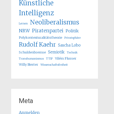
Künstliche
Intelligenz
Neoliberalismus
Lernen
Piratenpartei
NRW
Politik
Polykontexturalitätstheorie
Privatsphäre
Rudolf Kaehr
Sascha Lobo
Semiotik
Schuldenbremse
Technik
Vilém Flusser
Transhumanismus
TTIP
Willy Bierter
Wissenschaftsfreiheit
Meta
Anmelden