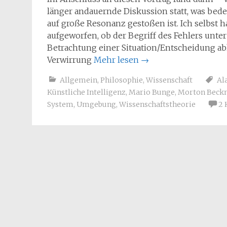
länger andauernde Diskussion statt, was bed
auf große Resonanz gestoßen ist. Ich selbst 
aufgeworfen, ob der Begriff des Fehlers unt
Betrachtung einer Situation/Entscheidung abh
Verwirrung
Mehr lesen
→
Allgemein
,
Philosophie
,
Wissenschaft
Al
Künstliche Intelligenz
,
Mario Bunge
,
Morton Beck
System
,
Umgebung
,
Wissenschaftstheorie
2