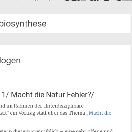
nbiosynthese
ologen
11/ Macht die Natur Fehler?/
und im Rahmen der „Interdisziplinäre
aft“ ein Vortrag statt über das Thema „
Macht die
ie in diesem Kreis üblich – eine sehr offene und