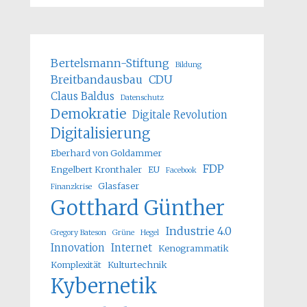
Bertelsmann-Stiftung
Bildung
Breitbandausbau
CDU
Claus Baldus
Datenschutz
Demokratie
Digitale Revolution
Digitalisierung
Eberhard von Goldammer
FDP
Engelbert Kronthaler
EU
Facebook
Glasfaser
Finanzkrise
Gotthard Günther
Industrie 4.0
Gregory Bateson
Grüne
Hegel
Innovation
Internet
Kenogrammatik
Komplexität
Kulturtechnik
Kybernetik