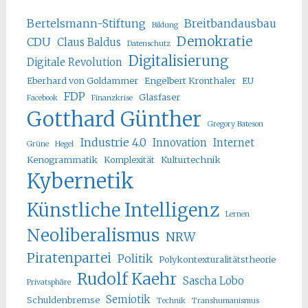
Bertelsmann-Stiftung
Breitbandausbau
Bildung
Demokratie
CDU
Claus Baldus
Datenschutz
Digitalisierung
Digitale Revolution
Eberhard von Goldammer
Engelbert Kronthaler
EU
FDP
Glasfaser
Facebook
Finanzkrise
Gotthard Günther
Gregory Bateson
Industrie 4.0
Innovation
Internet
Grüne
Hegel
Kenogrammatik
Komplexität
Kulturtechnik
Kybernetik
Künstliche Intelligenz
Lernen
Neoliberalismus
NRW
Piratenpartei
Politik
Polykontexturalitätstheorie
Rudolf Kaehr
Sascha Lobo
Privatsphäre
Semiotik
Schuldenbremse
Technik
Transhumanismus