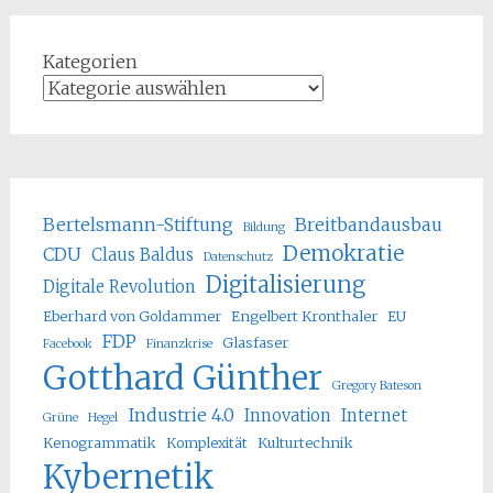
Kategorien
Bertelsmann-Stiftung
Breitbandausbau
Bildung
Demokratie
CDU
Claus Baldus
Datenschutz
Digitalisierung
Digitale Revolution
Eberhard von Goldammer
Engelbert Kronthaler
EU
FDP
Glasfaser
Facebook
Finanzkrise
Gotthard Günther
Gregory Bateson
Industrie 4.0
Innovation
Internet
Grüne
Hegel
Kenogrammatik
Komplexität
Kulturtechnik
Kybernetik