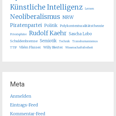
Künstliche Intelligenz
Lernen
Neoliberalismus
NRW
Piratenpartei
Politik
Polykontexturalitätstheorie
Rudolf Kaehr
Sascha Lobo
Privatsphäre
Semiotik
Schuldenbremse
Technik
Transhumanismus
Vilém Flusser
Willy Bierter
TTIP
Wissenschaftsfreiheit
Meta
Anmelden
Eintrags-Feed
Kommentar-Feed