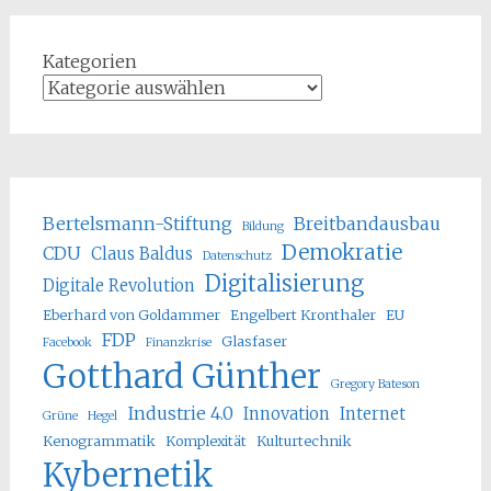
Kategorien
Bertelsmann-Stiftung
Breitbandausbau
Bildung
Demokratie
CDU
Claus Baldus
Datenschutz
Digitalisierung
Digitale Revolution
Eberhard von Goldammer
Engelbert Kronthaler
EU
FDP
Glasfaser
Facebook
Finanzkrise
Gotthard Günther
Gregory Bateson
Industrie 4.0
Innovation
Internet
Grüne
Hegel
Kenogrammatik
Komplexität
Kulturtechnik
Kybernetik