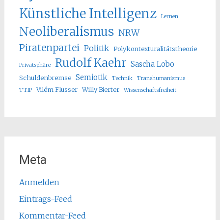
Künstliche Intelligenz
Lernen
Neoliberalismus
NRW
Piratenpartei
Politik
Polykontexturalitätstheorie
Rudolf Kaehr
Sascha Lobo
Privatsphäre
Semiotik
Schuldenbremse
Technik
Transhumanismus
Vilém Flusser
Willy Bierter
TTIP
Wissenschaftsfreiheit
Meta
Anmelden
Eintrags-Feed
Kommentar-Feed