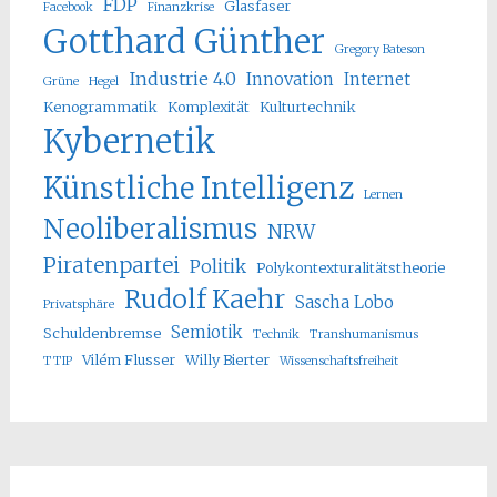
FDP
Glasfaser
Facebook
Finanzkrise
Gotthard Günther
Gregory Bateson
Industrie 4.0
Innovation
Internet
Grüne
Hegel
Kenogrammatik
Komplexität
Kulturtechnik
Kybernetik
Künstliche Intelligenz
Lernen
Neoliberalismus
NRW
Piratenpartei
Politik
Polykontexturalitätstheorie
Rudolf Kaehr
Sascha Lobo
Privatsphäre
Semiotik
Schuldenbremse
Technik
Transhumanismus
Vilém Flusser
Willy Bierter
TTIP
Wissenschaftsfreiheit