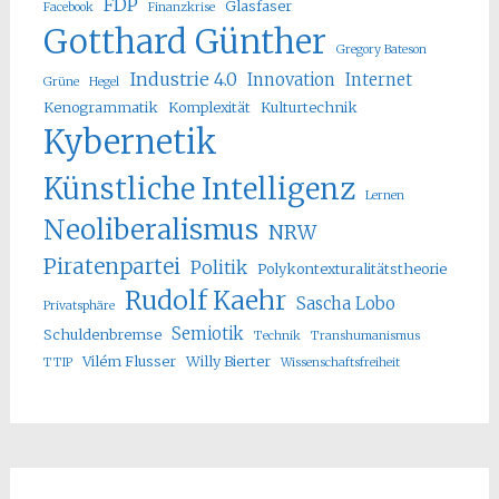
FDP
Glasfaser
Facebook
Finanzkrise
Gotthard Günther
Gregory Bateson
Industrie 4.0
Innovation
Internet
Grüne
Hegel
Kenogrammatik
Komplexität
Kulturtechnik
Kybernetik
Künstliche Intelligenz
Lernen
Neoliberalismus
NRW
Piratenpartei
Politik
Polykontexturalitätstheorie
Rudolf Kaehr
Sascha Lobo
Privatsphäre
Semiotik
Schuldenbremse
Technik
Transhumanismus
Vilém Flusser
Willy Bierter
TTIP
Wissenschaftsfreiheit