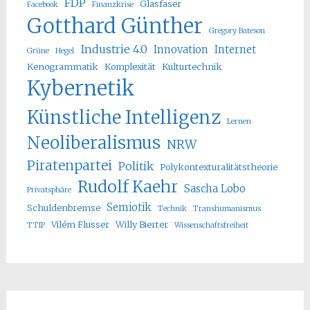
FDP
Glasfaser
Facebook
Finanzkrise
Gotthard Günther
Gregory Bateson
Industrie 4.0
Innovation
Internet
Grüne
Hegel
Kenogrammatik
Komplexität
Kulturtechnik
Kybernetik
Künstliche Intelligenz
Lernen
Neoliberalismus
NRW
Piratenpartei
Politik
Polykontexturalitätstheorie
Rudolf Kaehr
Sascha Lobo
Privatsphäre
Semiotik
Schuldenbremse
Technik
Transhumanismus
Vilém Flusser
Willy Bierter
TTIP
Wissenschaftsfreiheit