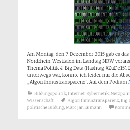
Am Montag, den 7. Dezember 2015 gab es das 
Nordrhein-Westfalen im Landtag NRW veranst
Thema Politik & Big Data (Hashtag #ZuDe15). 
unterwegs war, konnte ich leider nur die Absc
„Algorithmustransparenz“. Auf dem Podium
Bildungspolitik
,
Internet
,
Kybernetik
,
Netzpolit
Wissenschaft
Algorithmustransparenz
,
Big 
politische Bildung
,
Marc Jan Eumann
Kommen