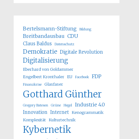
Bertelsmann-Stiftung
Bildung
Breitbandausbau
CDU
Claus Baldus
Datenschutz
Demokratie
Digitale Revolution
Digitalisierung
Eberhard von Goldammer
FDP
Engelbert Kronthaler
EU
Facebook
Glasfaser
Finanzkrise
Gotthard Günther
Industrie 4.0
Gregory Bateson
Grüne
Hegel
Innovation
Internet
Kenogrammatik
Komplexität
Kulturtechnik
Kybernetik