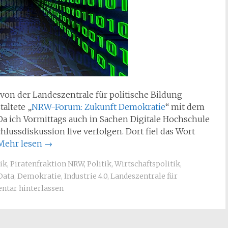
von der Landeszentrale für politische Bildung
altete „
NRW-Forum: Zukunft Demokratie
“ mit dem
Da ich Vormittags auch in Sachen Digitale Hochschule
hlussdiskussion live verfolgen. Dort fiel das Wort
Mehr lesen
→
ik
,
Piratenfraktion NRW
,
Politik
,
Wirtschaftspolitik
,
Data
,
Demokratie
,
Industrie 4.0
,
Landeszentrale für
tar hinterlassen