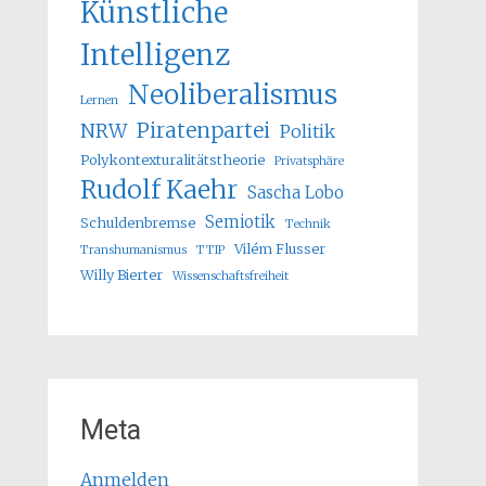
Künstliche
Intelligenz
Neoliberalismus
Lernen
Piratenpartei
NRW
Politik
Polykontexturalitätstheorie
Privatsphäre
Rudolf Kaehr
Sascha Lobo
Semiotik
Schuldenbremse
Technik
Vilém Flusser
Transhumanismus
TTIP
Willy Bierter
Wissenschaftsfreiheit
Meta
Anmelden