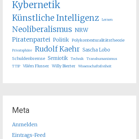
Kybernetik
Künstliche Intelligenz
Lernen
Neoliberalismus
NRW
Piratenpartei
Politik
Polykontexturalitätstheorie
Rudolf Kaehr
Sascha Lobo
Privatsphäre
Semiotik
Schuldenbremse
Technik
Transhumanismus
Vilém Flusser
Willy Bierter
TTIP
Wissenschaftsfreiheit
Meta
Anmelden
Eintrags-Feed