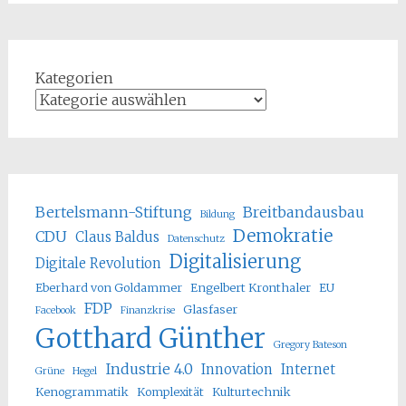
Kategorien
Bertelsmann-Stiftung
Breitbandausbau
Bildung
Demokratie
CDU
Claus Baldus
Datenschutz
Digitalisierung
Digitale Revolution
Eberhard von Goldammer
Engelbert Kronthaler
EU
FDP
Glasfaser
Facebook
Finanzkrise
Gotthard Günther
Gregory Bateson
Industrie 4.0
Innovation
Internet
Grüne
Hegel
Kenogrammatik
Komplexität
Kulturtechnik