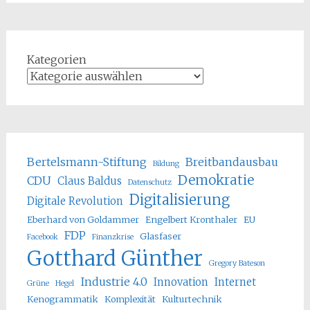
Kategorien
Bertelsmann-Stiftung
Breitbandausbau
Bildung
Demokratie
CDU
Claus Baldus
Datenschutz
Digitalisierung
Digitale Revolution
Eberhard von Goldammer
Engelbert Kronthaler
EU
FDP
Glasfaser
Facebook
Finanzkrise
Gotthard Günther
Gregory Bateson
Industrie 4.0
Innovation
Internet
Grüne
Hegel
Kenogrammatik
Komplexität
Kulturtechnik