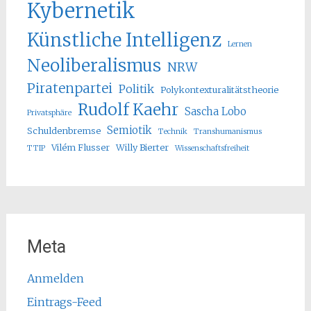
Kybernetik
Künstliche Intelligenz
Lernen
Neoliberalismus
NRW
Piratenpartei
Politik
Polykontexturalitätstheorie
Rudolf Kaehr
Sascha Lobo
Privatsphäre
Semiotik
Schuldenbremse
Technik
Transhumanismus
Vilém Flusser
Willy Bierter
TTIP
Wissenschaftsfreiheit
Meta
Anmelden
Eintrags-Feed