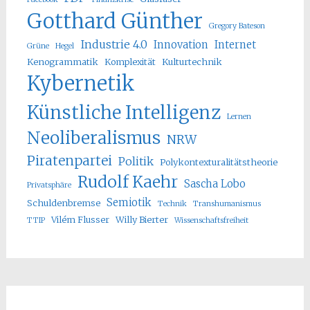
Gotthard Günther
Gregory Bateson
Industrie 4.0
Innovation
Internet
Grüne
Hegel
Kenogrammatik
Komplexität
Kulturtechnik
Kybernetik
Künstliche Intelligenz
Lernen
Neoliberalismus
NRW
Piratenpartei
Politik
Polykontexturalitätstheorie
Rudolf Kaehr
Sascha Lobo
Privatsphäre
Semiotik
Schuldenbremse
Technik
Transhumanismus
Vilém Flusser
Willy Bierter
TTIP
Wissenschaftsfreiheit