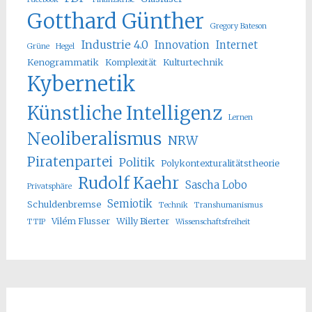
Gotthard Günther
Gregory Bateson
Industrie 4.0
Innovation
Internet
Grüne
Hegel
Kenogrammatik
Komplexität
Kulturtechnik
Kybernetik
Künstliche Intelligenz
Lernen
Neoliberalismus
NRW
Piratenpartei
Politik
Polykontexturalitätstheorie
Rudolf Kaehr
Sascha Lobo
Privatsphäre
Semiotik
Schuldenbremse
Technik
Transhumanismus
Vilém Flusser
Willy Bierter
TTIP
Wissenschaftsfreiheit