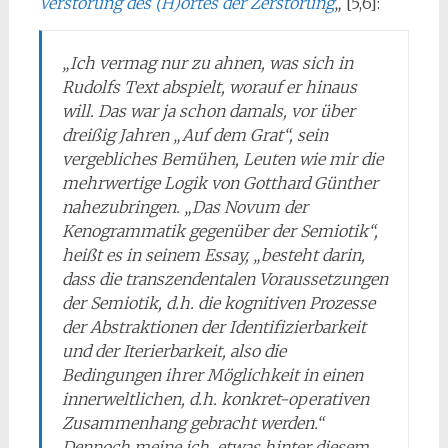
Verstörung des (H)ortes der Zerstörung
„
[5,6]:
„Ich vermag nur zu ahnen, was sich in
Rudolfs Text abspielt, worauf er hinaus
will. Das war ja schon damals, vor über
dreißig Jahren „Auf dem Grat“, sein
vergebliches Bemühen, Leuten wie mir die
mehrwertige Logik von Gotthard Günther
nahezubringen. „Das Novum der
Kenogrammatik gegenüber der Semiotik“,
heißt es in seinem Essay, „besteht darin,
dass die transzendentalen Voraussetzungen
der Semiotik, d.h. die kognitiven Prozesse
der Abstraktionen der Identifizierbarkeit
und der Iterierbarkeit, also die
Bedingungen ihrer Möglichkeit in einen
innerweltlichen, d.h. konkret-operativen
Zusammenhang gebracht werden.“
Dennoch meine ich, etwas hinter diesem