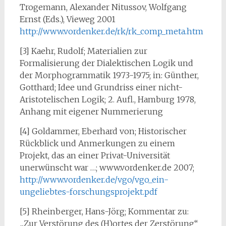
Trogemann, Alexander Nitussov, Wolfgang
Ernst (Eds.), Vieweg 2001
http://www.vordenker.de/rk/rk_comp_meta.htm
[3] Kaehr, Rudolf; Materialien zur
Formalisierung der Dialektischen Logik und
der Morphogrammatik 1973-1975; in: Günther,
Gotthard; Idee und Grundriss einer nicht-
Aristotelischen Logik; 2. Aufl., Hamburg 1978,
Anhang mit eigener Nummerierung
[4] Goldammer, Eberhard von; Historischer
Rückblick und Anmerkungen zu einem
Projekt, das an einer Privat-Universität
unerwünscht war …; www.vordenker.de 2007;
http://www.vordenker.de/vgo/vgo_ein-
ungeliebtes-forschungsprojekt.pdf
[5] Rheinberger, Hans-Jörg; Kommentar zu:
„Zur Verstörung des (H)ortes der Zerstörung“