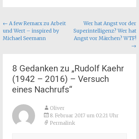
Beitragsnavigation
←
A few Remarx zu Arbeit
Wer hat Angst vor der
und Wert – inspired by
Superintelligenz? Wer hat
Michael Seemann
Angst vor Märchen? WTF!
→
8 Gedanken zu „
Rudolf Kaehr
(1942 – 2016) – Versuch
eines Nachrufs
“
Oliver
8. Februar 2017 um 02:21 Uhr
Permalink