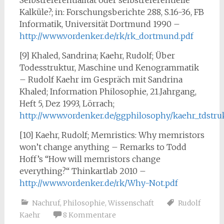
Kalküle?; in: Forschungsberichte 288, S.16-36, FB
Informatik, Universität Dortmund 1990 –
http://www.vordenker.de/rk/rk_dortmund.pdf
[9] Khaled, Sandrina; Kaehr, Rudolf; Über
Todesstruktur, Maschine und Kenogrammatik
– Rudolf Kaehr im Gespräch mit Sandrina
Khaled; Information Philosophie, 21.Jahrgang,
Heft 5, Dez 1993, Lörrach;
http://www.vordenker.de/ggphilosophy/kaehr_tdstr
[10] Kaehr, Rudolf; Memristics: Why memristors
won’t change anything – Remarks to Todd
Hoff’s “How will memristors change
everything?“ Thinkartlab 2010 –
http://www.vordenker.de/rk/Why-Not.pdf
Nachruf
,
Philosophie
,
Wissenschaft
Rudolf
Kaehr
8 Kommentare