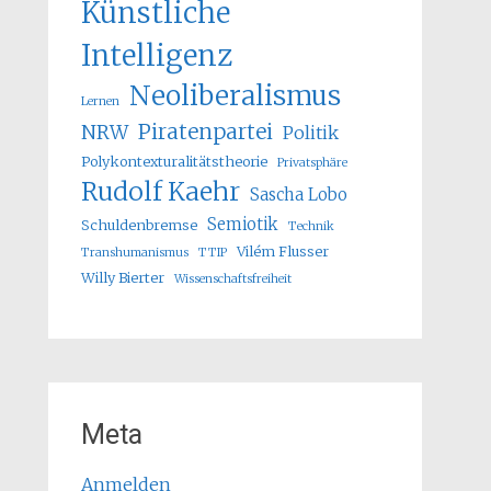
Künstliche
Intelligenz
Neoliberalismus
Lernen
Piratenpartei
NRW
Politik
Polykontexturalitätstheorie
Privatsphäre
Rudolf Kaehr
Sascha Lobo
Semiotik
Schuldenbremse
Technik
Vilém Flusser
Transhumanismus
TTIP
Willy Bierter
Wissenschaftsfreiheit
Meta
Anmelden