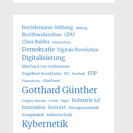
Bertelsmann-Stiftung
Bildung
Breitbandausbau
CDU
Claus Baldus
Datenschutz
Demokratie
Digitale Revolution
Digitalisierung
Eberhard von Goldammer
FDP
Engelbert Kronthaler
EU
Facebook
Glasfaser
Finanzkrise
Gotthard Günther
Industrie 4.0
Gregory Bateson
Grüne
Hegel
Innovation
Internet
Kenogrammatik
Komplexität
Kulturtechnik
Kybernetik