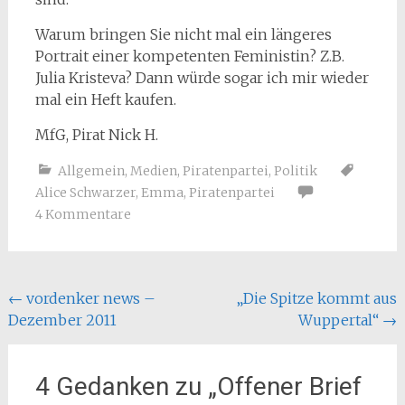
Warum bringen Sie nicht mal ein längeres
Portrait einer kompetenten Feministin? Z.B.
Julia Kristeva? Dann würde sogar ich mir wieder
mal ein Heft kaufen.
MfG, Pirat Nick H.
Allgemein
,
Medien
,
Piratenpartei
,
Politik
Alice Schwarzer
,
Emma
,
Piratenpartei
4 Kommentare
Beitragsnavigation
←
vordenker news –
„Die Spitze kommt aus
Dezember 2011
Wuppertal“
→
4 Gedanken zu „
Offener Brief