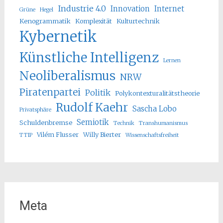
Industrie 4.0
Innovation
Internet
Grüne
Hegel
Kenogrammatik
Komplexität
Kulturtechnik
Kybernetik
Künstliche Intelligenz
Lernen
Neoliberalismus
NRW
Piratenpartei
Politik
Polykontexturalitätstheorie
Rudolf Kaehr
Sascha Lobo
Privatsphäre
Semiotik
Schuldenbremse
Technik
Transhumanismus
Vilém Flusser
Willy Bierter
TTIP
Wissenschaftsfreiheit
Meta