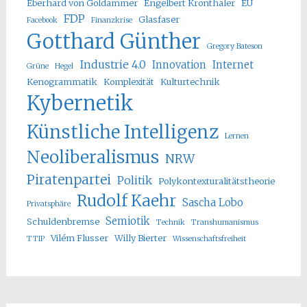
Eberhard von Goldammer
Engelbert Kronthaler
EU
FDP
Glasfaser
Facebook
Finanzkrise
Gotthard Günther
Gregory Bateson
Industrie 4.0
Innovation
Internet
Grüne
Hegel
Kenogrammatik
Komplexität
Kulturtechnik
Kybernetik
Künstliche Intelligenz
Lernen
Neoliberalismus
NRW
Piratenpartei
Politik
Polykontexturalitätstheorie
Rudolf Kaehr
Sascha Lobo
Privatsphäre
Semiotik
Schuldenbremse
Technik
Transhumanismus
Vilém Flusser
Willy Bierter
TTIP
Wissenschaftsfreiheit