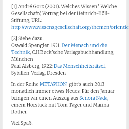
[1] André Gorz (2001): Welches Wissen? Welche
Gesellschaft?, Vortrag bei der Heinrich-Böll-
Stiftung, URL:
http://www.wissensgesellschaft.org/themen/orienti
[2] Siehe dazu:
Oswald Spengler, 1931:
Der Mensch und die
Technik
, C.H.Beck’sche Verlagsbuchhandlung,
München
Paul Alsberg, 1922:
Das Menschheitsrätsel
,
Sybillen-Verlag, Dresden
In der Reihe
METAPHON
gibt’s auch 2013
monatlich immer etwas Neues. Für den Januar
bringen wir einen Auszug aus
Senora Nada
,
einem Hörstück mit Tom Täger und Marina
Rother.
Viel Spaß,