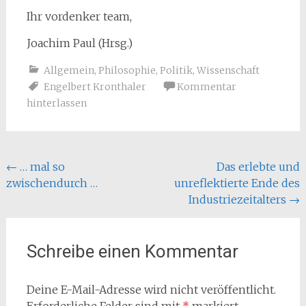
Ihr vordenker team,
Joachim Paul (Hrsg.)
Allgemein
,
Philosophie
,
Politik
,
Wissenschaft
Engelbert Kronthaler
Kommentar
hinterlassen
Beitragsnavigation
←
… mal so
Das erlebte und
zwischendurch …
unreflektierte Ende des
Industriezeitalters
→
Schreibe einen Kommentar
Deine E-Mail-Adresse wird nicht veröffentlicht.