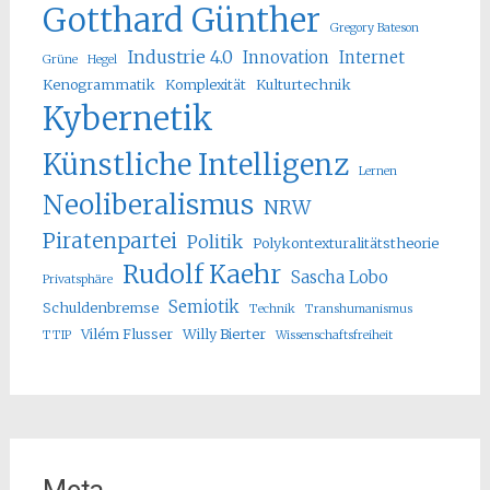
Gotthard Günther
Gregory Bateson
Industrie 4.0
Innovation
Internet
Grüne
Hegel
Kenogrammatik
Komplexität
Kulturtechnik
Kybernetik
Künstliche Intelligenz
Lernen
Neoliberalismus
NRW
Piratenpartei
Politik
Polykontexturalitätstheorie
Rudolf Kaehr
Sascha Lobo
Privatsphäre
Semiotik
Schuldenbremse
Technik
Transhumanismus
Vilém Flusser
Willy Bierter
TTIP
Wissenschaftsfreiheit