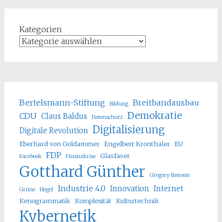
Kategorien
Bertelsmann-Stiftung
Breitbandausbau
Bildung
Demokratie
CDU
Claus Baldus
Datenschutz
Digitalisierung
Digitale Revolution
Eberhard von Goldammer
Engelbert Kronthaler
EU
FDP
Glasfaser
Facebook
Finanzkrise
Gotthard Günther
Gregory Bateson
Industrie 4.0
Innovation
Internet
Grüne
Hegel
Kenogrammatik
Komplexität
Kulturtechnik
Kybernetik