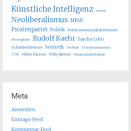
Künstliche Intelligenz
Lernen
Neoliberalismus
NRW
Piratenpartei
Politik
Polykontexturalitätstheorie
Rudolf Kaehr
Sascha Lobo
Privatsphäre
Semiotik
Schuldenbremse
Technik
Transhumanismus
Vilém Flusser
Willy Bierter
TTIP
Wissenschaftsfreiheit
Meta
Anmelden
Eintrags-Feed
Kommentar-Feed