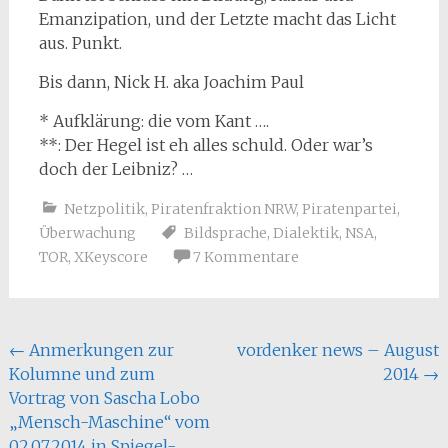
Emanzipation, und der Letzte macht das Licht
aus. Punkt.
Bis dann, Nick H. aka Joachim Paul
* Aufklärung: die vom Kant ….
**: Der Hegel ist eh alles schuld. Oder war’s
doch der Leibniz? …
Netzpolitik
,
Piratenfraktion NRW
,
Piratenpartei
,
Überwachung
Bildsprache
,
Dialektik
,
NSA
,
TOR
,
XKeyscore
7 Kommentare
Beitragsnavigation
←
Anmerkungen zur
vordenker news – August
Kolumne und zum
2014
→
Vortrag von Sascha Lobo
„Mensch-Maschine“ vom
02.07.2014 in Spiegel-