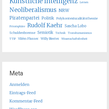
Künstliche Intelligenz
Lernen
Neoliberalismus
NRW
Piratenpartei
Politik
Polykontexturalitätstheorie
Rudolf Kaehr
Sascha Lobo
Privatsphäre
Semiotik
Schuldenbremse
Technik
Transhumanismus
Vilém Flusser
Willy Bierter
TTIP
Wissenschaftsfreiheit
Meta
Anmelden
Eintrags-Feed
Kommentar-Feed