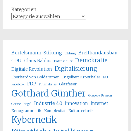
Kategorien
Bertelsmann-Stiftung
Breitbandausbau
Bildung
Demokratie
CDU
Claus Baldus
Datenschutz
Digitalisierung
Digitale Revolution
Eberhard von Goldammer
Engelbert Kronthaler
EU
FDP
Glasfaser
Facebook
Finanzkrise
Gotthard Günther
Gregory Bateson
Industrie 4.0
Innovation
Internet
Grüne
Hegel
Kenogrammatik
Komplexität
Kulturtechnik
Kybernetik