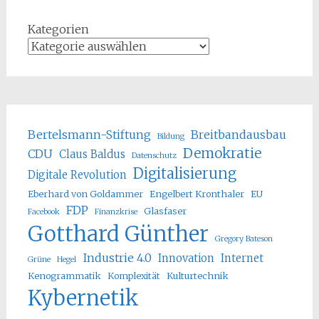
Kategorien
Bertelsmann-Stiftung
Breitbandausbau
Bildung
Demokratie
CDU
Claus Baldus
Datenschutz
Digitalisierung
Digitale Revolution
Eberhard von Goldammer
Engelbert Kronthaler
EU
FDP
Glasfaser
Facebook
Finanzkrise
Gotthard Günther
Gregory Bateson
Industrie 4.0
Innovation
Internet
Grüne
Hegel
Kenogrammatik
Komplexität
Kulturtechnik
Kybernetik