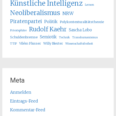
Künstliche Intelligenz
Lernen
Neoliberalismus
NRW
Piratenpartei
Politik
Polykontexturalitätstheorie
Rudolf Kaehr
Sascha Lobo
Privatsphäre
Semiotik
Schuldenbremse
Technik
Transhumanismus
Vilém Flusser
Willy Bierter
TTIP
Wissenschaftsfreiheit
Meta
Anmelden
Eintrags-Feed
Kommentar-Feed