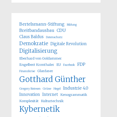
Bertelsmann-Stiftung
Bildung
Breitbandausbau
CDU
Claus Baldus
Datenschutz
Demokratie
Digitale Revolution
Digitalisierung
Eberhard von Goldammer
FDP
Engelbert Kronthaler
EU
Facebook
Glasfaser
Finanzkrise
Gotthard Günther
Industrie 4.0
Gregory Bateson
Grüne
Hegel
Innovation
Internet
Kenogrammatik
Komplexität
Kulturtechnik
Kybernetik