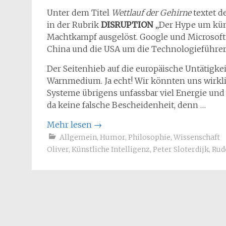
Unter dem Titel
Wettlauf der Gehirne
textet d
in der Rubrik
DISRUPTION
„Der Hype um küns
Machtkampf ausgelöst. Google und Microsoft s
China und die USA um die Technologieführersc
Der Seitenhieb auf die europäische Untätigkeit
Warnmedium. Ja echt! Wir könnten uns wirkl
Systeme übrigens unfassbar viel Energie und
da keine falsche Bescheidenheit, denn …
Mehr lesen
→
Allgemein
,
Humor
,
Philosophie
,
Wissenschaft
Oliver
,
Künstliche Intelligenz
,
Peter Sloterdijk
,
Rud