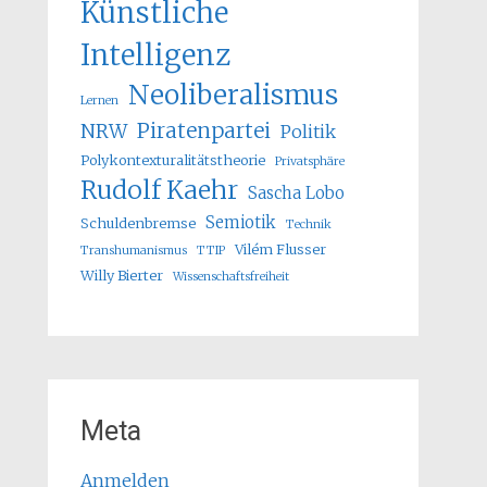
Künstliche
Intelligenz
Neoliberalismus
Lernen
Piratenpartei
NRW
Politik
Polykontexturalitätstheorie
Privatsphäre
Rudolf Kaehr
Sascha Lobo
Semiotik
Schuldenbremse
Technik
Vilém Flusser
Transhumanismus
TTIP
Willy Bierter
Wissenschaftsfreiheit
Meta
Anmelden