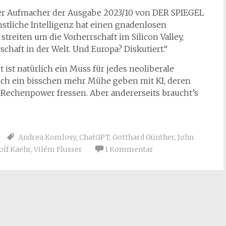
er Aufmacher der Ausgabe 2023/10 von DER SPIEGEL
tliche Intelligenz hat einen gnadenlosen
treiten um die Vorherrschaft im Silicon Valley,
haft in der Welt. Und Europa? Diskutiert.“
 ist natürlich ein Muss für jedes neoliberale
ich ein bisschen mehr Mühe geben mit KI, deren
 Rechenpower fressen. Aber andererseits braucht’s
Andrea Komlosy
,
ChatGPT
,
Gotthard Günther
,
John
olf Kaehr
,
Vilém Flusser
1 Kommentar