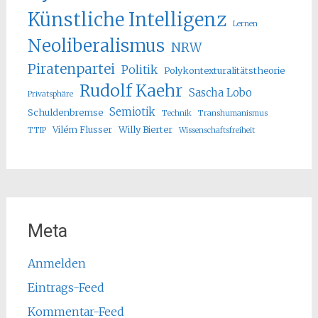
Künstliche Intelligenz
Lernen
Neoliberalismus
NRW
Piratenpartei
Politik
Polykontexturalitätstheorie
Rudolf Kaehr
Sascha Lobo
Privatsphäre
Semiotik
Schuldenbremse
Technik
Transhumanismus
Vilém Flusser
Willy Bierter
TTIP
Wissenschaftsfreiheit
Meta
Anmelden
Eintrags-Feed
Kommentar-Feed