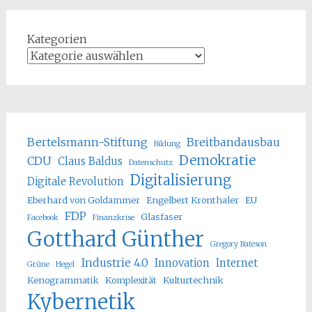
Kategorien
Bertelsmann-Stiftung
Breitbandausbau
Bildung
Demokratie
CDU
Claus Baldus
Datenschutz
Digitalisierung
Digitale Revolution
Eberhard von Goldammer
Engelbert Kronthaler
EU
FDP
Glasfaser
Facebook
Finanzkrise
Gotthard Günther
Gregory Bateson
Industrie 4.0
Innovation
Internet
Grüne
Hegel
Kenogrammatik
Komplexität
Kulturtechnik
Kybernetik