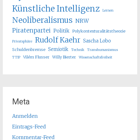
Künstliche Intelligenz
Lernen
Neoliberalismus
NRW
Piratenpartei
Politik
Polykontexturalitätstheorie
Rudolf Kaehr
Sascha Lobo
Privatsphäre
Semiotik
Schuldenbremse
Technik
Transhumanismus
Vilém Flusser
Willy Bierter
TTIP
Wissenschaftsfreiheit
Meta
Anmelden
Eintrags-Feed
Kommentar-Feed