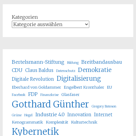
Kategorien
Bertelsmann-Stiftung
Breitbandausbau
Bildung
Demokratie
CDU
Claus Baldus
Datenschutz
Digitalisierung
Digitale Revolution
Eberhard von Goldammer
Engelbert Kronthaler
EU
FDP
Glasfaser
Facebook
Finanzkrise
Gotthard Günther
Gregory Bateson
Industrie 4.0
Innovation
Internet
Grüne
Hegel
Kenogrammatik
Komplexität
Kulturtechnik
Kybernetik