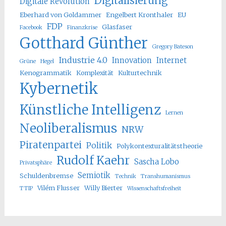
Digitalisierung
Digitale Revolution
Eberhard von Goldammer
Engelbert Kronthaler
EU
FDP
Glasfaser
Facebook
Finanzkrise
Gotthard Günther
Gregory Bateson
Industrie 4.0
Innovation
Internet
Grüne
Hegel
Kenogrammatik
Komplexität
Kulturtechnik
Kybernetik
Künstliche Intelligenz
Lernen
Neoliberalismus
NRW
Piratenpartei
Politik
Polykontexturalitätstheorie
Rudolf Kaehr
Sascha Lobo
Privatsphäre
Semiotik
Schuldenbremse
Technik
Transhumanismus
Vilém Flusser
Willy Bierter
TTIP
Wissenschaftsfreiheit