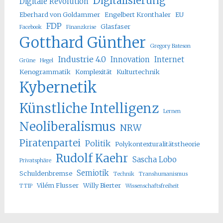
Digitalisierung
Digitale Revolution
Eberhard von Goldammer
Engelbert Kronthaler
EU
FDP
Glasfaser
Facebook
Finanzkrise
Gotthard Günther
Gregory Bateson
Industrie 4.0
Innovation
Internet
Grüne
Hegel
Kenogrammatik
Komplexität
Kulturtechnik
Kybernetik
Künstliche Intelligenz
Lernen
Neoliberalismus
NRW
Piratenpartei
Politik
Polykontexturalitätstheorie
Rudolf Kaehr
Sascha Lobo
Privatsphäre
Semiotik
Schuldenbremse
Technik
Transhumanismus
Vilém Flusser
Willy Bierter
TTIP
Wissenschaftsfreiheit