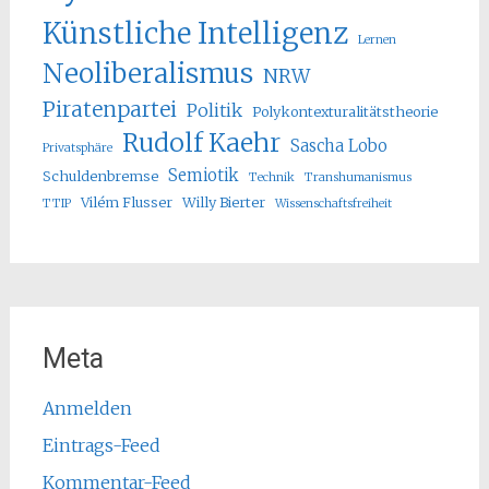
Künstliche Intelligenz
Lernen
Neoliberalismus
NRW
Piratenpartei
Politik
Polykontexturalitätstheorie
Rudolf Kaehr
Sascha Lobo
Privatsphäre
Semiotik
Schuldenbremse
Technik
Transhumanismus
Vilém Flusser
Willy Bierter
TTIP
Wissenschaftsfreiheit
Meta
Anmelden
Eintrags-Feed
Kommentar-Feed