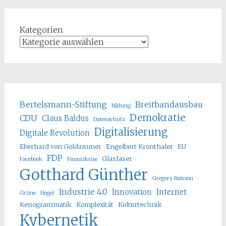
Kategorien
Bertelsmann-Stiftung
Breitbandausbau
Bildung
Demokratie
CDU
Claus Baldus
Datenschutz
Digitalisierung
Digitale Revolution
Eberhard von Goldammer
Engelbert Kronthaler
EU
FDP
Glasfaser
Facebook
Finanzkrise
Gotthard Günther
Gregory Bateson
Industrie 4.0
Innovation
Internet
Grüne
Hegel
Kenogrammatik
Komplexität
Kulturtechnik
Kybernetik