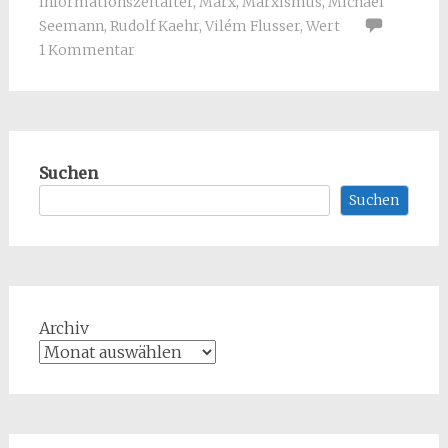
Informationszeitalter
,
Marx
,
Marxismus
,
Michael
Seemann
,
Rudolf Kaehr
,
Vilém Flusser
,
Wert
1 Kommentar
Suchen
Suchen
Archiv