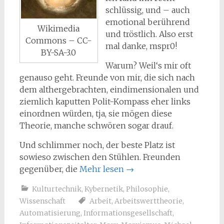
schlüssig, und – auch
emotional berührend
Wikimedia
und tröstlich. Also erst
Commons – CC-
mal danke, mspr0!
BY-SA-3.0
Warum? Weil‘s mir oft
genauso geht. Freunde von mir, die sich nach
dem althergebrachten, eindimensionalen und
ziemlich kaputten Polit-Kompass eher links
einordnen würden, tja, sie mögen diese
Theorie, manche schwören sogar drauf.
Und schlimmer noch, der beste Platz ist
sowieso zwischen den Stühlen. Freunden
gegenüber, die
Mehr lesen
→
Kulturtechnik
,
Kybernetik
,
Philosophie
,
Wissenschaft
Arbeit
,
Arbeitswerttheorie
,
Automatisierung
,
Informationsgesellschaft
,