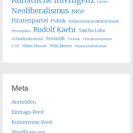
Lernen
Neoliberalismus
NRW
Piratenpartei
Politik
Polykontexturalitätstheorie
Rudolf Kaehr
Sascha Lobo
Privatsphäre
Semiotik
Schuldenbremse
Technik
Transhumanismus
Vilém Flusser
Willy Bierter
TTIP
Wissenschaftsfreiheit
Meta
Anmelden
Eintrags-Feed
Kommentar-Feed
WordPress.org