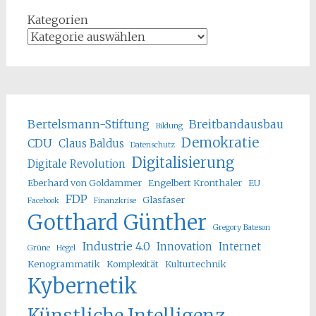
Kategorien
Bertelsmann-Stiftung
Breitbandausbau
Bildung
Demokratie
CDU
Claus Baldus
Datenschutz
Digitalisierung
Digitale Revolution
Eberhard von Goldammer
Engelbert Kronthaler
EU
FDP
Glasfaser
Facebook
Finanzkrise
Gotthard Günther
Gregory Bateson
Industrie 4.0
Innovation
Internet
Grüne
Hegel
Kenogrammatik
Komplexität
Kulturtechnik
Kybernetik
Künstliche Intelligenz