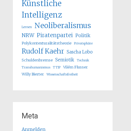
Künstliche
Intelligenz
Neoliberalismus
Lernen
Piratenpartei
NRW
Politik
Polykontexturalitätstheorie
Privatsphäre
Rudolf Kaehr
Sascha Lobo
Semiotik
Schuldenbremse
Technik
Vilém Flusser
Transhumanismus
TTIP
Willy Bierter
Wissenschaftsfreiheit
Meta
Anmelden