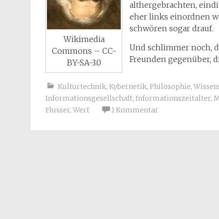
althergebrachten, ein
eher links einordnen w
schwören sogar drauf.
Wikimedia
Und schlimmer noch, de
Commons – CC-
Freunden gegenüber, d
BY-SA-3.0
Kulturtechnik
,
Kybernetik
,
Philosophie
,
Wissen
Informationsgesellschaft
,
Informationszeitalter
,
M
Flusser
,
Wert
1 Kommentar