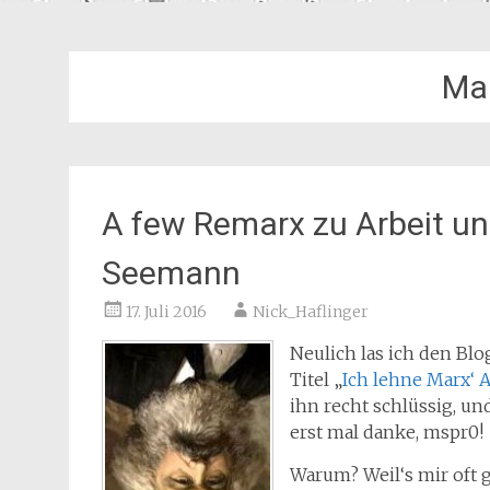
Ma
A few Remarx zu Arbeit un
Seemann
17. Juli 2016
Nick_Haflinger
Neulich las ich den B
Titel „
Ich lehne Marx‘ 
ihn recht schlüssig, un
erst mal danke, mspr0!
Warum? Weil‘s mir oft 