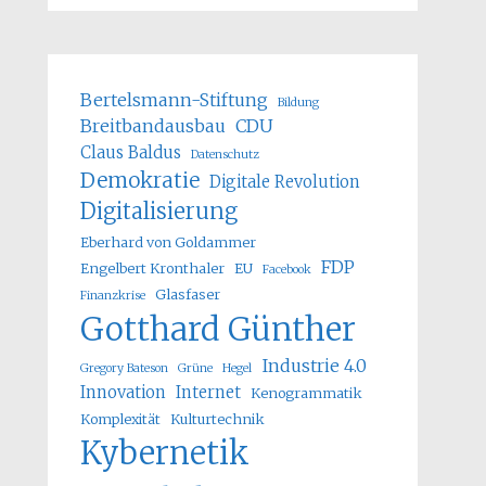
Bertelsmann-Stiftung
Bildung
Breitbandausbau
CDU
Claus Baldus
Datenschutz
Demokratie
Digitale Revolution
Digitalisierung
Eberhard von Goldammer
FDP
Engelbert Kronthaler
EU
Facebook
Glasfaser
Finanzkrise
Gotthard Günther
Industrie 4.0
Gregory Bateson
Grüne
Hegel
Innovation
Internet
Kenogrammatik
Komplexität
Kulturtechnik
Kybernetik