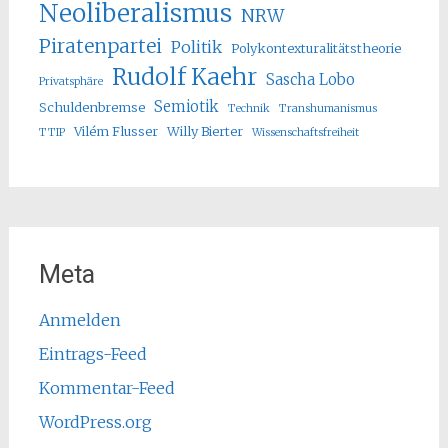
Neoliberalismus
NRW
Piratenpartei
Politik
Polykontexturalitätstheorie
Rudolf Kaehr
Sascha Lobo
Privatsphäre
Semiotik
Schuldenbremse
Technik
Transhumanismus
Vilém Flusser
Willy Bierter
TTIP
Wissenschaftsfreiheit
Meta
Anmelden
Eintrags-Feed
Kommentar-Feed
WordPress.org