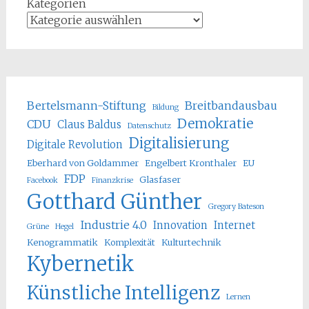
Kategorien
Bertelsmann-Stiftung
Breitbandausbau
Bildung
Demokratie
CDU
Claus Baldus
Datenschutz
Digitalisierung
Digitale Revolution
Eberhard von Goldammer
Engelbert Kronthaler
EU
FDP
Glasfaser
Facebook
Finanzkrise
Gotthard Günther
Gregory Bateson
Industrie 4.0
Innovation
Internet
Grüne
Hegel
Kenogrammatik
Komplexität
Kulturtechnik
Kybernetik
Künstliche Intelligenz
Lernen